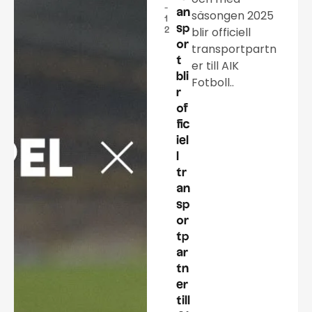
-
an
säsongen 2025
1
sp
blir officiell
2
or
transportpartn
t
er till AIK
bli
Fotboll..
r
of
fic
iel
l
tr
an
sp
or
tp
ar
tn
er
till