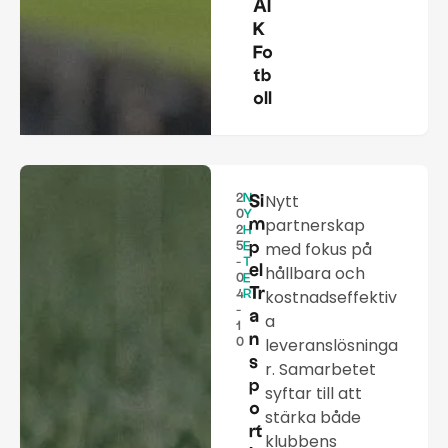
AI
K
Fo
tb
oll
Nytt
2
N
Si
0
Y
partnerskap
m
2
H
med fokus på
p
5
E
-
T
el
hållbara och
0
E
Tr
kostnadseffektiv
4
R
-
a
a
1
n
leveranslösninga
0
s
r. Samarbetet
p
syftar till att
o
stärka både
rt
klubbens