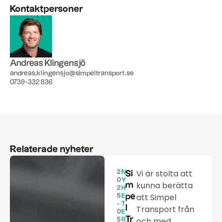
Kontaktpersoner
Andreas Klingensjö
andreas.klingensjo@simpeltransport.se
0739-332 836
Relaterade nyheter
Vi är stolta att
2
N
Si
0
Y
kunna berätta
m
2
H
att Simpel
pe
5
E
-
T
l
Transport från
0
E
Tr
och med
5
R