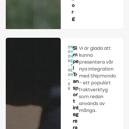
o
r
g
Vi är glada att
2
N
Si
0
Y
kunna
m
2
H
presentera vår
pe
5
E
-
T
l
nya integration
0
E
Tr
med Shipmondo
2
R
-
an
– ett populärt
2
sp
fraktverktyg
8
or
som redan
t
används av
int
många..
eg
re
ra