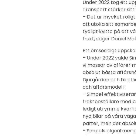
Under 2022 tog ett up
Transport stärker sitt 
– Det är mycket rolig
att utöka sitt samarbe
tydligt kvitto på att
frukt, säger Daniel M
Ett ömsesidigt uppskat
– Under 2022 valde Si
vi massor av affärer 
absolut bästa affärsnä
Djurgården och bli offi
och affärsmodell:
– Simpel effektivise
fraktbeställare med be
ledigt utrymme kvar i s
nya bilar på våra väg
parter, men det absol
– Simpels algoritmer pr