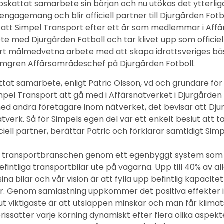
pskattat samarbete sin början och nu utökas det ytterlig
engagemang och blir officiell partner till Djurgården Fotbo
t att Simpel Transport efter ett år som medlemmar i Affä
te med Djurgården Fotboll och tar klivet upp som officiell
 vårt målmedvetna arbete med att skapa idrottsveriges bä
almgren Affärsområdeschef på Djurgården Fotboll.
tat samarbete, enligt Patric Olsson, vd och grundare för
mpel Transport att gå med i Affärsnätverket i Djurgården
med andra företagare inom nätverket, det bevisar att Dju
tverk. Så för Simpels egen del var ett enkelt beslut att 
ciell partner, berättar Patric och förklarar samtidigt Sim
rar transportbranschen genom ett egenbyggt system som
fintliga transportbilar ute på vägarna. Upp till 40% av al
ina bilar och vår vision är att fylla upp befintlig kapacite
ar. Genom samlastning uppkommer det positiva effekter i
ut viktigaste är att utsläppen minskar och man får klima
issätter varje körning dynamiskt efter flera olika aspekter