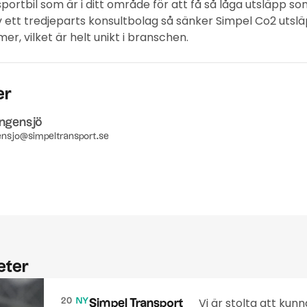
ortbil som är i ditt område för att få så låga utsläpp som
ett tredjeparts konsultbolag så sänker Simpel Co2 utslä
er, vilket är helt unikt i branschen.
er
ingensjö
ensjo@simpeltransport.se
eter
Vi är stolta att kun
20
NY
Simpel Transport