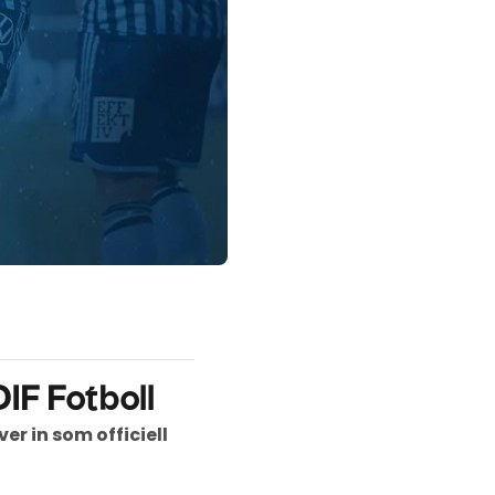
DIF Fotboll
r in som officiell