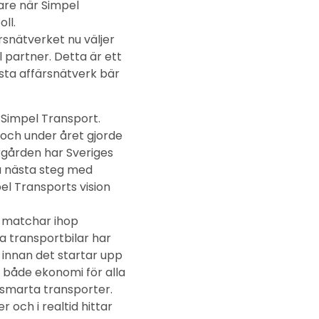
are när Simpel
ll.
rsnätverket nu väljer
 partner. Detta är ett
sta affärsnätverk bär
 Simpel Transport.
 och under året gjorde
rgården har Sveriges
ta nästa steg med
pel Transports vision
 matchar ihop
la transportbilar har
t innan det startar upp
 både ekonomi för alla
tsmarta transporter.
 och i realtid hittar