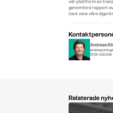
vår plattform en transp
genomförd rapport av 
tack vare våra algoritm
Kontaktperson
Andreas Kl
andreas.kling
0739-332 836
Relaterade nyh