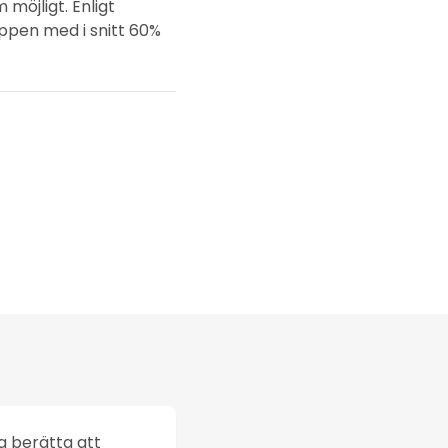
 möjligt. Enligt
ppen med i snitt 60%
na berätta att