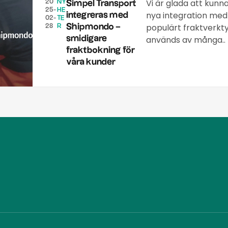
Vi är glada att kunn
20
NY
Simpel Transport
25-
HE
nya integration med
integreras med
02-
TE
populärt fraktverkt
Shipmondo –
28
R
smidigare
används av många..
fraktbokning för
våra kunder