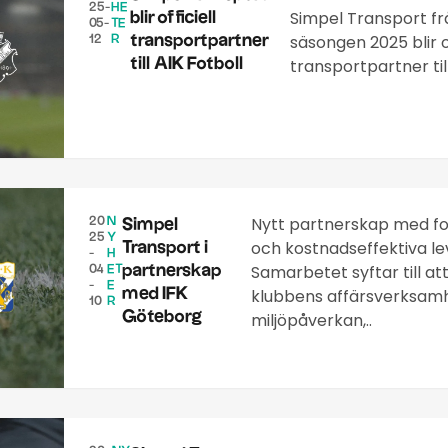
25-
HE
Simpel Transport f
blir officiell
05-
TE
säsongen 2025 blir of
transportpartner
12
R
till AIK Fotboll
transportpartner till
Nytt partnerskap med fo
20
N
Simpel
25
Y
och kostnadseffektiva le
Transport i
-
H
Samarbetet syftar till at
partnerskap
04
ET
-
E
med IFK
klubbens affärsverksam
10
R
Göteborg
miljöpåverkan,..