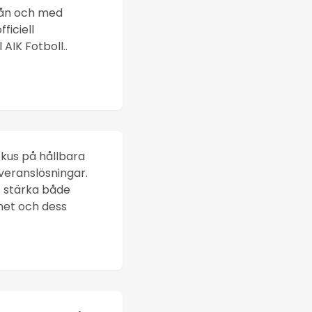
rån och med
ficiell
 AIK Fotboll..
kus på hållbara
veranslösningar.
t stärka både
het och dess